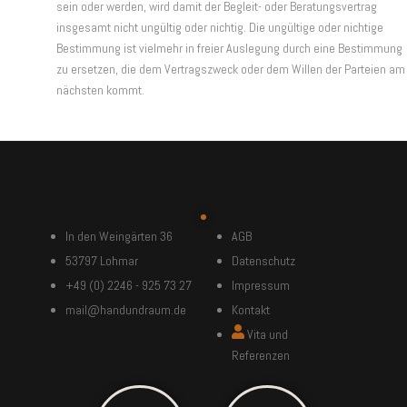
sein oder werden, wird damit der Begleit- oder Beratungsvertrag
insgesamt nicht ungültig oder nichtig. Die ungültige oder nichtige
Bestimmung ist vielmehr in freier Auslegung durch eine Bestimmung
zu ersetzen, die dem Vertragszweck oder dem Willen der Parteien am
nächsten kommt.
In den Weingärten 36
AGB
53797 Lohmar
Datenschutz
+49 (0) 2246 - 925 73 27
Impressum
mail@handundraum.de
Kontakt
Vita und
Referenzen