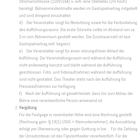
Stromanschlüsse (220V/16A) u. evtl. eine Stehleiter (2m hoch)
benötigt. Bühnenmindestmaße werden im Gastspielvertrag mitgeteilt
und sind dringend einzuhalten
d) Der Veranstalter sorgt für Bestuhlung sowie für die Verdunkelung
des Aufführungsraums. Die erste Sitzreihe sollte im Abstand von ca.
3 m vom Bühnenraum gestellt werden. Die Zuschauerzahl ist laut
Gastspielvertrag evtl. begrenz
e) Der Veranstalter sorgt für einen störungsfreien Ablauf der
Aufführung. Der Veranstaltungsraum wird während der Aufführung
nicht anderweitig benutzt und bleibt während der Aufführung
geschlossen. Foto- und Videoaufnahmen während der Aufführung
sind nicht gestattet. Das Theater steht nach der Aufführung für
Presseaufnahmen zur Verfügung
f) Nach der Aufführung ist gewährleistet, dass bis zum Abbau der
Bühne eine verantwortliche Person anwesend ist.
Vergütung
Für die Festgage in vereinbarter Höhe wird eine Rechnung gestellt
(Rechnung gem. § 19(1) UStG = Kleinunternehmer), die Auszahlung
erfolgt per Überweisung oder gegen Quittung in bar. Für die Zahlung
der Umsatzsteuer ist das Figurentheater verantwortlich. Für die