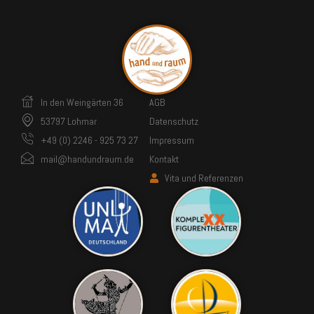
In den Weingärten 36
AGB
53797 Lohmar
Datenschutz
+49 (0) 2246 - 925 73 27
Impressum
mail@handundraum.de
Kontakt
Vita und Referenzen