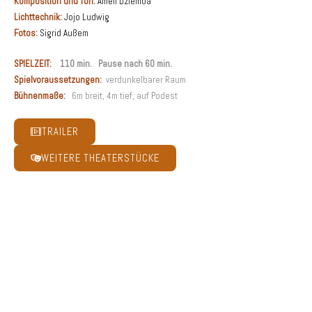
Komposition und Ton:
Ameli Dziemba
Lichttechnik:
Jojo Ludwig
Fotos:
Sigrid Außem
SPIELZEIT:
110 min. Pause nach 60 min.
Spielvoraussetzungen:
verdunkelbarer Raum
Bühnenmaße:
6m breit, 4m tief, auf Podest
TRAILER
WEITERE THEATERSTÜCKE