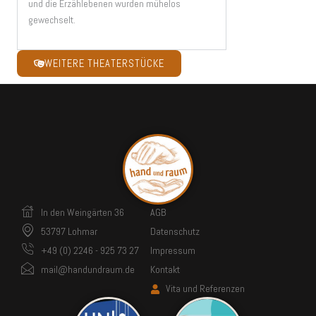
und die Erzählebenen wurden mühelos
gewechselt.
WEITERE THEATERSTÜCKE
In den Weingärten 36
AGB
53797 Lohmar
Datenschutz
+49 (0) 2246 - 925 73 27
Impressum
mail@handundraum.de
Kontakt
Vita und Referenzen