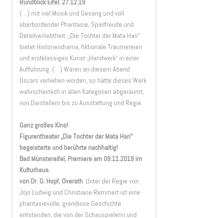
Rundblick Eifel: 27.12.19
(…) mit viel Musik und Gesang und voll
überbordender Phantasie, Spielfreude und
Detailverliebtheit. „Die Tochter der Mata Hari“
bietet Historiendrama, fiktionale Träumereien
und erstklassiges Kunst-„Handwerk“ in einer
Aufführung. (…) Wären an diesem Abend
Oscars verliehen worden, so hätte dieses Werk
wahrscheinlich in allen Kategorien abgeräumt,
von Darstellern bis zu Ausstattung und Regie.
Ganz großes Kino!
Figurentheater „Die Tochter der Mata Hari“
begeisterte und berührte nachhaltig!
Bad Münstereifel, Premiere am 09.11.2019 im
Kulturhaus.
von Dr. G. Hopf, Overath
Unter der Regie von
Jojo Ludwig und Christiane Remmert ist eine
phantasievolle, grandiose Geschichte
entstanden, die von der Schauspielerin und