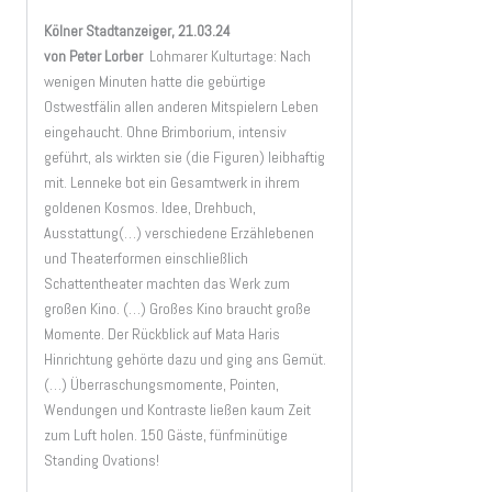
Kölner Stadtanzeiger, 21.03.24
von Peter Lorber
Lohmarer Kulturtage: Nach
wenigen Minuten hatte die gebürtige
Ostwestfälin allen anderen Mitspielern Leben
eingehaucht. Ohne Brimborium, intensiv
geführt, als wirkten sie (die Figuren) leibhaftig
mit. Lenneke bot ein Gesamtwerk in ihrem
goldenen Kosmos. Idee, Drehbuch,
Ausstattung(…) verschiedene Erzählebenen
und Theaterformen einschließlich
Schattentheater machten das Werk zum
großen Kino. (…) Großes Kino braucht große
Momente. Der Rückblick auf Mata Haris
Hinrichtung gehörte dazu und ging ans Gemüt.
(…) Überraschungsmomente, Pointen,
Wendungen und Kontraste ließen kaum Zeit
zum Luft holen. 150 Gäste, fünfminütige
Standing Ovations!