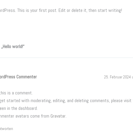
Press. This is your first post. Edit or delete it, then start writing!
„Hello world!“
ordPress Commenter
25. Februar 2024 
 this is a comment.
get started with moderating, editing, and deleting comments, please vis
een in the dashboard.
mmenter avatars come from
Gravatar
.
ntworten