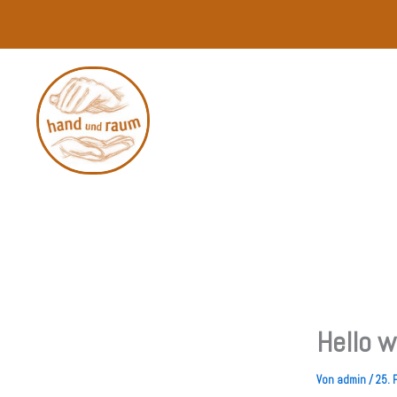
Zum
Inhalt
springen
Hello w
Von
admin
/
25. 