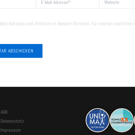
Mail-
Adresse*
Mail-Adresse und Website in diesem Browser für meinen nächste
AGB
Datenschutz
7
Impressum