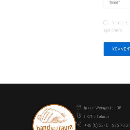
Name, E-
speichern.
In den Weingärten 36
53797 Lohmar
+49 (0) 2246 - 925 73 2