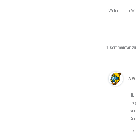
Welcome to Word
1 Kommentar zu 
A W
Hi,
To 
scr
Co
A